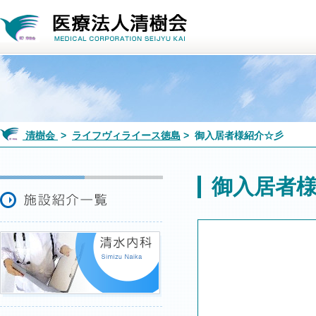
清樹会
>
ライフヴィライース徳島
> 御入居者様紹介☆彡
御入居者