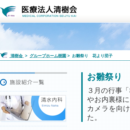
清樹会
>
グループホーム樹園
> お雛祭り 花より団子
お雛祭り
３月の行事「
やお内裏様に
カメラを向
た。