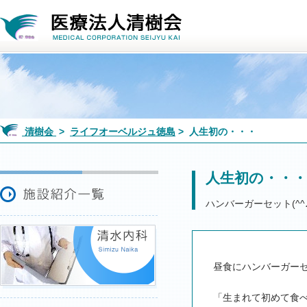
清樹会
>
ライフオーベルジュ徳島
> 人生初の・・・
人生初の・・
ハンバーガーセット(^^
昼食にハンバーガー
「生まれて初めて食